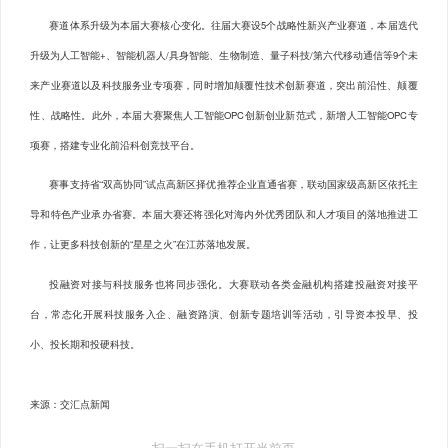
赛道体系升级为本届大赛核心变化。往届大赛设5个战略性新兴产业赛道，本届迭代
升级为人工智能+、智能机器人/具身智能、生物制造、量子科技/第六代移动通信等9个未
来产业赛道以及科技服务业专项赛，同时增加颠覆性技术创新赛道，突出前沿性、颠覆
性、战略性。此外，本届大赛聚焦人工智能OPC创新创业新范式，新增人工智能OPC专
项赛，搭建专业化前沿科创竞技平台。
赛事支持省“双高协同”试点高新区择优推荐企业直通省赛，联动国家级高新区依托主
导和特色产业承办省赛。本届大赛还将强化对海内外优秀团队和人才项目的落地推进工
作，让更多科技创新的“星星之火”在江苏落地发展。
投融资对接与科技服务也将同步强化。大赛联动各类金融机构搭建投融资对接平
台，常态化开展科技服务入企、融资路演、创新专题培训等活动，引导资本投早、投
小、投长期和投硬科技。
来源：交汇点新闻
扫一扫在手机打开当前页