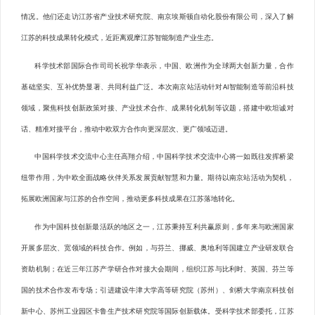
情况。他们还走访江苏省产业技术研究院、南京埃斯顿自动化股份有限公司，深入了解
江苏的科技成果转化模式，近距离观摩江苏智能制造产业生态。
科学技术部国际合作司司长祝学华表示，中国、欧洲作为全球两大创新力量，合作
基础坚实、互补优势显著、共同利益广泛。本次南京站活动针对AI智能制造等前沿科技
领域，聚焦科技创新政策对接、产业技术合作、成果转化机制等议题，搭建中欧坦诚对
话、精准对接平台，推动中欧双方合作向更深层次、更广领域迈进。
中国科学技术交流中心主任高翔介绍，中国科学技术交流中心将一如既往发挥桥梁
纽带作用，为中欧全面战略伙伴关系发展贡献智慧和力量。期待以南京站活动为契机，
拓展欧洲国家与江苏的合作空间，推动更多科技成果在江苏落地转化。
作为中国科技创新最活跃的地区之一，江苏秉持互利共赢原则，多年来与欧洲国家
开展多层次、宽领域的科技合作。例如，与芬兰、挪威、奥地利等国建立产业研发联合
资助机制；在近三年江苏产学研合作对接大会期间，组织江苏与比利时、英国、芬兰等
国的技术合作发布专场；引进建设牛津大学高等研究院（苏州）、剑桥大学南京科技创
新中心、苏州工业园区卡鲁生产技术研究院等国际创新载体。受科学技术部委托，江苏