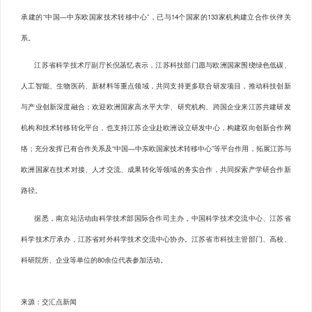
承建的“中国—中东欧国家技术转移中心”，已与14个国家的133家机构建立合作伙伴关
系。
江苏省科学技术厅副厅长倪菡忆表示，江苏科技部门愿与欧洲国家围绕绿色低碳、
人工智能、生物医药、新材料等重点领域，共同支持更多联合研发项目，推动科技创新
与产业创新深度融合；欢迎欧洲国家高水平大学、研究机构、跨国企业来江苏共建研发
机构和技术转移转化平台，也支持江苏企业赴欧洲设立研发中心，构建双向创新合作网
络；充分发挥已有合作关系及“中国—中东欧国家技术转移中心”等平台作用，拓展江苏与
欧洲国家在技术对接、人才交流、成果转化等领域的务实合作，共同探索产学研合作新
路径。
据悉，南京站活动由科学技术部国际合作司主办，中国科学技术交流中心、江苏省
科学技术厅承办，江苏省对外科学技术交流中心协办。江苏省市科技主管部门、高校、
科研院所、企业等单位的80余位代表参加活动。
来源：交汇点新闻